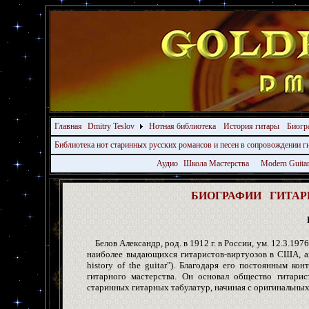
Главная
Dmitry Teslov
Нотная библиотека
История гитары
Биогр
Библиотека нот старинных русских романсов и песен в сопровождении 
Аудио
Школа Мастерства
Modern Guita
БИОГРАФИИ ГИТАРИС
Белов Александр, род. в 1912 г. в России, ум. 12.3.197
наиболее выдающихся гитаристов-виртуозов в США, авт
history of the guitar"). Благодаря его постоянным к
гитарного мастерства. Он основал общество гитари
старинных гитарных табулатур, начиная с оригинальных