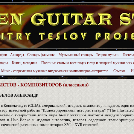
афии
Аккорды
Словарь фламенко
Музыкальный словарь
Теория музыки
Гостев
гитары
Книги, методика
Полезные статьи о всех видах гитар и гитарной музыки всех 
r Music - современная музыка в видеозаписях композиторов-гитаристов
Ссылки
И
ТОВ - КОМПОЗИТОРОВ (классиков)
БЕЛОВ АЛЕКСАНДР
6 в Коннектикуте (США); американский гитарист, композитор и педагог, один из
ор известной работы "Иллюстрированная история гитары" ("The illustrated
онтактам с гитаристами всего мира был блестящим знатоком международного
стов в Нью-Йорке и издавал антологию, которая содержала транс-крипции
 сочинений различных композиторов XVI и XVII столетий.