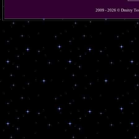
2009 - 2026 © D
mitry
T
e