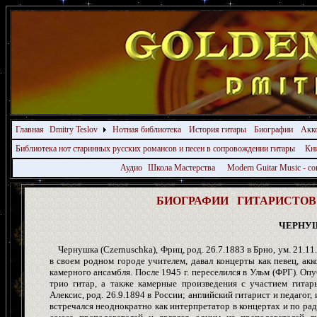
Главная
Dmitry Teslov
Нотная библиотека
История гитары
Биографии
Акк
Библиотека нот старинных русских романсов и песен в сопровождении гитары
Кн
Аудио
Школа Мастерства
Modern Guitar Music - 
БИОГРАФИИ ГИТАРИСТОВ -
ЧЕРНУ
Чернушка (Czernuschka), Фриц, род. 26.7.1883 в Брно, ум. 21.11.
в своем родном городе учителем, давал концерты как певец, акк
камерного ансамбля. После 1945 г. переселился в Ульм (ФРГ). Опу
трио гитар, а также камерные произведения с участием гитары,
Алексис, род. 26.9.1894 в России; английский гитарист и педагог,
встречался неоднократно как интерпретатор в концертах и по рад