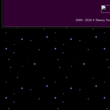
2009 - 2026 © D
mitry
T
e