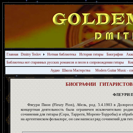
Главная
Dmitry Teslov
Нотная библиотека
История гитары
Биографии
Акк
Библиотека нот старинных русских романсов и песен в сопровождении гитары
Кн
Аудио
Школа Мастерства
Modern Guitar Music - 
БИОГРАФИИ ГИТАРИСТОВ -
ФЛЕУРИ 
Флеури Пион (Fleury Pion), Абель, род. 5.4.1903 в Долоресе 
концертная деятельность была ограничен исключительно роди
сочинения для гитары (Сора, Тарреги, Морено-Торробы) и обрабо
на аргентинском фольклоре, он сам написал ряд сочинений для гит