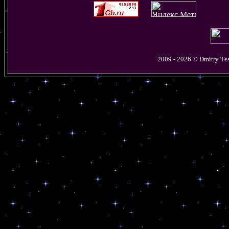
2009 - 2026 © D
mitry
T
e