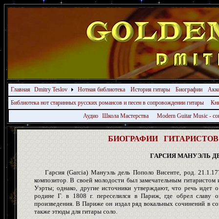
Главная
Dmitry Teslov
Нотная библиотека
История гитары
Биографии
Акк
Библиотека нот старинных русских романсов и песен в сопровождении гитары
Кн
Аудио
Школа Мастерства
Modern Guitar Music - 
БИОГРАФИИ ГИТАРИСТОВ -
ГAРСИЯ МАНУЭЛЬ Д
Гaрсия (Garcia) Мануэль дель Пополо Висенте, род. 21.1.177
композитор. В своей молодости был замечательным гитаристом и
Уэрты; однако, другие источники утверждают, что речь идет 
родине Г. в 1808 г. переселился в Париж, где обрел славу о
произведения. В Париже он издал ряд вокальных сочинений в со
также этюды для гитары соло.