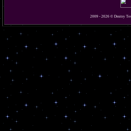
2009 - 2026 © D
mitry
T
e