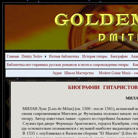
Главная
Dmitry Teslov
Нотная библиотека
История гитары
Биографии
Акк
Библиотека нот старинных русских романсов и песен в сопровождении гитары
Кн
Аудио
Школа Мастерства
Modern Guitar Music - 
БИОГРАФИИ ГИТАРИСТОВ -
МИЛА
МИЛАН Луис [Luis de Milan] (ок. 1500 - после 1561), испанский к
своим современником Мигелем де Фуэнльяна положил начало исп
гитару. Автор известных паван - одного из старейших бальных тан
Служил при дворе Фернандо Арагонского, герцога Калабрии, сопр
где основательно познакомился с музыкой наиболее выдающихся к
В 1535 г. опубликовал в Валенсии сборник "El Maestro" (Libro de