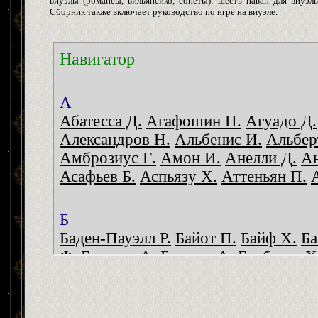
виуэлы (романсы, вильянсико, сонеты): шесть паван для виуэл
Сборник также включает руководство по игре на виуэле.