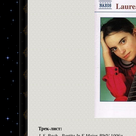
Трек-лист:
J. S. Bach - Partita In E Major, BWV 1006a