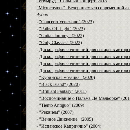
"Изумруд". Сольный концерт. 2018
"Microcosmos". Вечер премьер
современной ак
Аудио:
-
"Concerto Veneziano" (2023)
-
"Paths Of_Light" (2023)
-
"Guitar Journey" (2022)
-
"
Only Classics
" (2022)
-
Дискография сочинений для гитары в авторс
-
Дискография сочинений для гитары в авторск
-
Дискография сочинений для гитары в авторск
-
Дискография сочинений для гитары в авторск
-
"Кубинская мозаика" (2020)
-
"Black Island" (2020)
-
"Brilliant Fantasy" (2011)
-
"Воспоминание о Пальма-Де-Мальорке" (201
-
"Tiento Antiguo" (2009)
-
"Реквием" (2007)
-
"Вечное Движение" (2005)
-
"Испанское Каприччио" (2004)