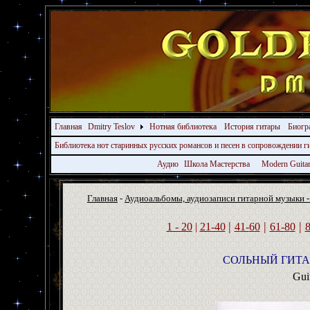
Главная
Dmitry Teslov
Нотная библиотека
История гитары
Биогр
Библиотека нот старинных русских романсов и песен в сопровождении 
Аудио
Школа Мастерства
Modern Guita
Главная
-
Аудиоальбомы, аудиозаписи гитарной музыки -
|
|
|
1 - 20
|
21-40
4
1-
6
0
6
1-
8
0
СОЛЬНЫЙ ГИТА
Gui