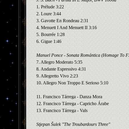
1. Prélude 3:22
2. Loure 3:44
3. Gavotte En Rondeau 2:31
4. Menuett I And Menuett II 3:16
5. Bourrée 1:28
6. Gigue 1:46
Manuel Ponce - Sonata Romántica (Homage To F.
7. Allegro Moderato 5:35
8. Andante Espressivo 4:31
9. Allegretto Vivo 2:23
10. Allegro Non Troppo E Serioso 5:10
11. Francisco Tárrega - Danza Mora
12. Francisco Tárrega - Capricho Árabe
13. Francisco Tárrega - Vals
Stjepan Šulek "The Troubardours Three"