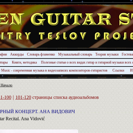
афии
Аккорды
Словарь фламенко
Музыкальный словарь
Теория музыки
Гостев
гитары
Книги, методика
Полезные статьи о всех видах гитар и гитарной музыки всех 
r Music - современная музыка в видеозаписях композиторов-гитаристов
Ссылки
И
 Начало
|
8
1-
10
0
101
-
12
0
страницы списка аудиоальбомов
РНЫЙ КОНЦЕРТ. АНА ВИДОВИЧ
tar Recital. Ana Vidović