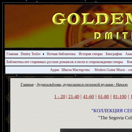
Главная
Dmitry Teslov
Нотная библиотека
История гитары
Биографии
Акк
Библиотека нот старинных русских романсов и песен в сопровождении гитары
Кн
Аудио
Школа Мастерства
Modern Guitar Music - 
Главная
-
Аудиоальбомы, аудиозаписи гитарной музыки - Начало
|
|
|
|
1 - 20
|
21-40
4
1-
6
0
6
1-
8
0
8
1-
10
0
"КОЛЛЕКЦИЯ СЕГ
"The Segovia Coll