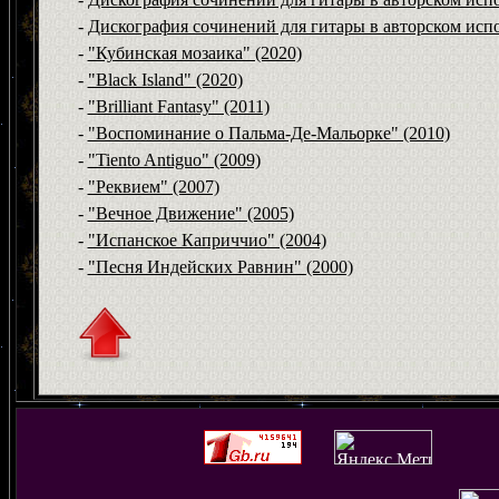
-
Дискография сочинений для гитары в авторском испо
-
"Кубинская мозаика" (2020)
-
"Black Island" (2020)
-
"Brilliant Fantasy" (2011)
-
"Воспоминание о Пальма-Де-Мальорке" (2010)
-
"Tiento Antiguo" (2009)
-
"Реквием" (2007)
-
"Вечное Движение" (2005)
-
"Испанское Каприччио" (2004)
-
"Песня Индейских Равнин" (2000)