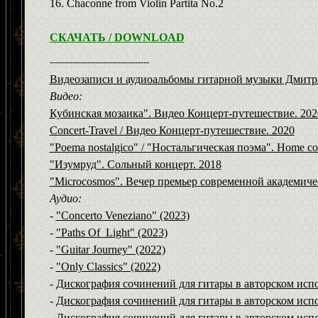
16. Chaconne from Violin Partita No.2
СКАЧАТЬ /
DOWNLOAD
-----------------------------------
Видеозаписи и аудиоальбомы гитарной музыки Дмитри
Видео:
Кубинская мозаика". Видео Концерт-путешествие. 202
Concert-Travel / Видео Концерт-путешествие. 2020
"Poema nostalgico" / "Ностальгическая поэма". Home co
"Изумруд". Сольный концерт. 2018
"Microcosmos". Вечер премьер
современной академиче
Аудио:
-
"Concerto Veneziano" (2023)
-
"Paths Of_Light" (2023)
-
"Guitar Journey" (2022)
-
"
Only Classics
" (2022)
-
Дискография сочинений для гитары в авторском испо
-
Дискография сочинений для гитары в авторском испо
-
Дискография сочинений для гитары в авторском испо