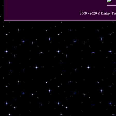
2009 - 2026 © D
mitry
T
e