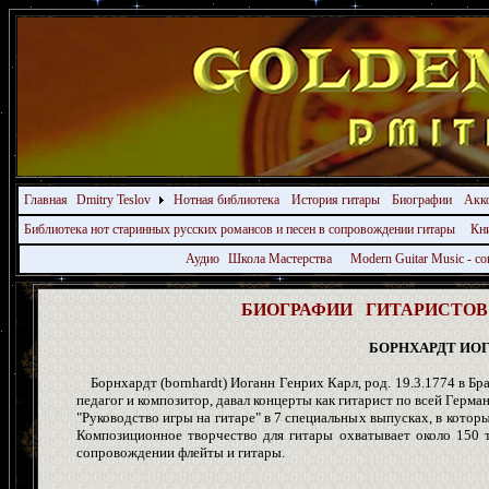
Главная
Dmitry Teslov
Нотная библиотека
История гитары
Биографии
Акк
Библиотека нот старинных русских романсов и песен в сопровождении гитары
Кн
Аудио
Школа Мастерства
Modern Guitar Music - 
БИОГРАФИИ ГИТАРИСТОВ -
БОРНХАРДТ ИОГ
Борнхардт (bornhardt) Иоганн Генрих Карл, род. 19.3.1774 в Брау
педагог и композитор, давал концерты как гитарист по всей Герм
"Руководство игры на гитаре" в 7 специальных выпусках, в которы
Композиционное творчество для гитары охватывает около 150 т
сопровождении флейты и гитары.