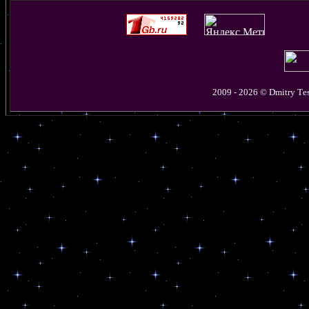
2009 - 2026 © D
mitry
T
e