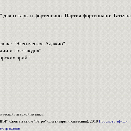
" для гитары и фортепиано. Партия фортепиано: Татьяна
лова: "Элегическое Адажио".
дии и Постлюдия".
орских арий".
ической гитарной музыки.
 Сюита в стиле "Ретро" (для гитары и клавесина). 2018
Просмотр афиши
мотр афиши