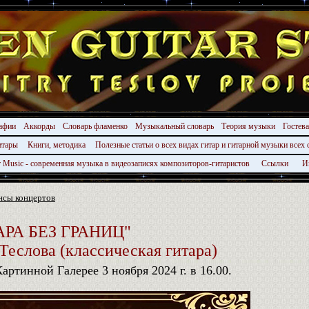
афии
Аккорды
Словарь фламенко
Музыкальный словарь
Теория музыки
Гостев
гитары
Книги, методика
Полезные статьи о всех видах гитар и гитарной музыки всех 
r Music - современная музыка в видеозаписях композиторов-гитаристов
Ссылки
И
нсы концертов
РА БЕЗ ГРАНИЦ"
Теслова (классическая гитара)
артинной Галерее 3 ноября 2024 г. в 16.00.