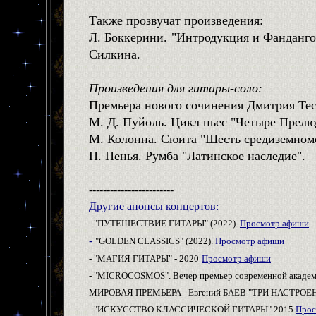
Также прозвучат произведения:
Л. Боккерини. "Интродукция и Фанданго
Силкина.
Произведения для гитары-соло:
Премьера нового сочинения Дмитрия Тес
М. Д. Пуйоль. Цикл пьес "Четыре Прелю
М. Колонна. Сюита "Шесть средиземном
П. Пенья. Румба "Латинское наследие".
------------------------
Другие анонсы
концертов:
- "
ПУТЕШЕСТВИЕ ГИТАРЫ
" (2022)
.
Просмотр афиши
-
"
GOLDEN CLASSICS
"
(2022).
Просмотр афиши
-
"МАГИЯ ГИТАРЫ"
- 2020
Просмотр афиши
- "MICROCOSMOS". Вечер премьер современной академ
МИРОВАЯ ПРЕМЬЕРА - Евгений БАЕВ "ТРИ НАСТРОЕНИЯ".
- "ИСКУССТВО КЛАССИЧЕСКОЙ ГИТАРЫ" 2015
Прос