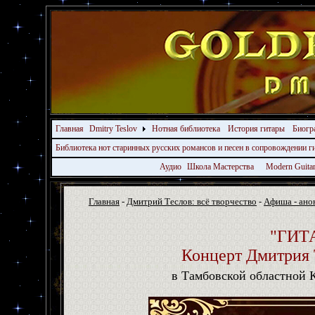
Главная
Dmitry Teslov
Нотная библиотека
История гитары
Биогр
Библиотека нот старинных русских романсов и песен в сопровождении 
Аудио
Школа Мастерства
Modern Guita
Главная
-
Дмитрий Теслов: всё творчество
-
Афиша - ано
"
ГИТА
Концерт Дмитрия 
в Тамбовской областной К