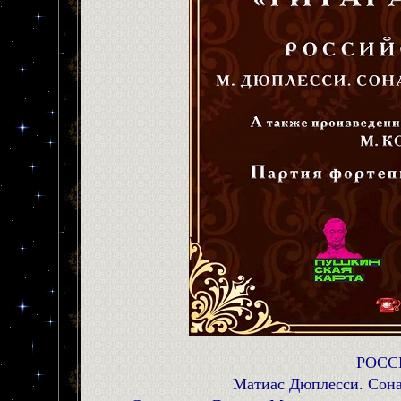
РОСС
Матиас Дюплесси. Сонат