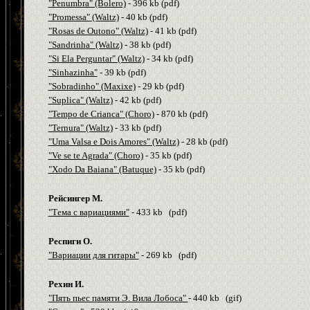
"Penumbra" (Bolero)
- 396
kb
(
pdf
)
"Promessa" (Waltz)
- 40
kb
(
pdf
)
"Rosas de Outono" (Waltz)
- 41
kb
(
pdf
)
"Sandrinha" (Waltz)
- 38
kb
(
pdf
)
"Si Ela Perguntar" (Waltz)
- 34
kb
(
pdf
)
"Sinhazinha"
- 39
kb
(
pdf
)
"Sobradinho" (Maxixe)
- 29
kb
(
pdf
)
"Suplica" (Waltz)
- 42
kb
(
pdf
)
"Tempo de Crianca" (Choro)
- 870
kb
(
pdf
)
"Ternura" (Waltz)
- 33
kb
(
pdf
)
"Uma Valsa e Dois Amores" (Waltz)
- 28
kb
(
pdf
)
"Ve se te Agrada" (Choro)
- 35
kb
(
pdf
)
"Xodo Da Baiana" (Batuque)
- 35
kb
(
pdf
)
Рейсингер М.
"Тема с вариациями"
- 433
kb
(
pdf
)
Респиги О.
"Вариации для гитары"
- 269
kb
(
pdf
)
Рехин И.
"Пять пьес памяти Э. Вила Лобоса"
- 440
kb
(
gif
)