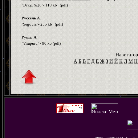
"Этюд №28"
- 110
kb
(
pdf
)
Руссель А.
"Segovia"
- 255 kb (pdf)
Руццо А.
"Virapuru"
- 90
kb
(
pdf
)
Навигатор
А
Б
В
Г
Д
Е
Ж
З
И
Й
К
Л
М
Н