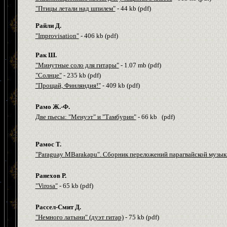
"Птицы летали над шпилем"
- 44
kb
(
pdf
)
Райли Д.
"Improvisation"
- 406
kb
(
pdf
)
Рак Ш.
"Минутные соло для гитары"
- 1.07
m
b
(
pdf
)
"Солнце"
- 235
kb
(
pdf
)
"Прощай, Финляндия!"
- 409
kb
(
pdf
)
Рамо Ж.-Ф.
Две пьесы: "Менуэт" и "Тамбурин"
- 66
kb
(
pdf
)
Рамос Т.
"Paraguay MBarakapu". Сборник переложений парагвайской музык
Ранехов Р.
"Virosa"
- 65
kb
(
pdf
)
Рассел-Смит Д.
"Немного латыни" (дуэт гитар)
- 75
kb
(
pdf
)