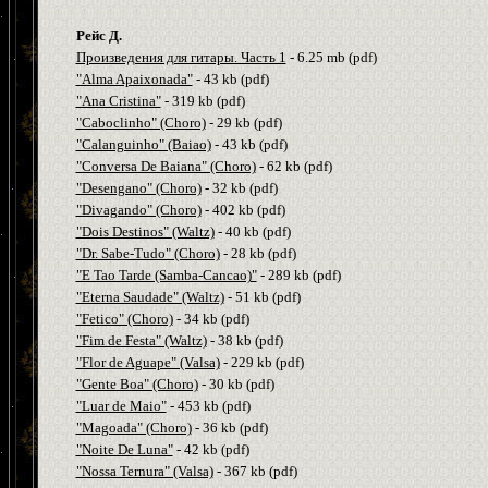
Рейс Д.
Произведения для гитары. Часть 1
- 6.25
m
b
(
pdf
)
"Alma Apaixonada"
- 43
kb
(
pdf
)
"Ana Cristina"
- 319
kb
(
pdf
)
"Caboclinho" (Choro)
- 29
kb
(
pdf
)
"Calanguinho" (Baiao)
- 43
kb
(
pdf
)
"Conversa De Baiana" (Choro)
- 62
kb
(
pdf
)
"Desengano" (Choro)
- 32
kb
(
pdf
)
"Divagando" (Choro)
- 402
kb
(
pdf
)
"Dois Destinos" (Waltz)
- 40
kb
(
pdf
)
"Dr. Sabe-Tudo" (Choro)
- 28
kb
(
pdf
)
"E Tao Tarde (Samba-Cancao)"
- 289
kb
(
pdf
)
"Eterna Saudade" (Waltz)
- 51
kb
(
pdf
)
"Fetico" (Choro)
- 34
kb
(
pdf
)
"Fim de Festa" (Waltz)
- 38
kb
(
pdf
)
"Flor de Aguape" (Valsa)
- 229
kb
(
pdf
)
"Gente Boa" (Choro)
- 30
kb
(
pdf
)
"Luar de Maio"
- 453
kb
(
pdf
)
"Magoada" (Choro)
- 36
kb
(
pdf
)
"Noite De Luna"
- 42
kb
(
pdf
)
"Nossa Ternura" (Valsa)
- 367
kb
(
pdf
)