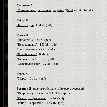
Рассолов Е.
Сборник пьес для гитары для уч-ся ДМШ
- 4.30
m
b
(
pdf
)
Ребур Ж.
Пять этюдов
- 894
kb
(
pdf
)
Регал Н.
"Андантино"
- 6
kb
(
pdf
)
"Возвращение"
- 150
kb
(
pdf
)
"Звездная ночь"
- 7
kb
(
pdf
)
"Колыбельная"
- 6
kb
(
pdf
)
"Посвящение"
- 15
kb
(
pdf
)
"Северный берег"
- 12
kb
(
pdf
)
Регер К.
"Марш"
- 91
kb
(
pdf
)
Регонди Д .
полное собрание изданных сочинений
"Интродукция и каприс"
- 939
kb
(
pdf
)
"Ноктюрн - фантазия"
- 1.294
kb
(
pdf
)
"Рондо - каприччио"
- 623
kb
(
pdf
)