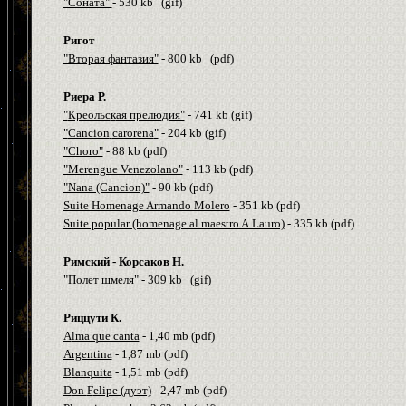
"Соната"
- 530
kb
(
gif
)
Ригот
"Вторая фантазия"
- 800
kb
(
pdf
)
Риера Р.
"
Креольс
к
ая прелю
дия"
- 741
kb
(
gif
)
"
Cancion
carorena
"
- 204
kb
(
gif
)
"Choro"
- 88
kb
(
pdf
)
"Merengue Venezolano"
- 113
kb
(
pdf
)
"Nana (Cancion)"
- 90
kb
(
pdf
)
Suite Homenage Armando Molero
- 351
kb
(
pdf
)
Suite popular (homenage al maestro A.Lauro)
- 335
kb
(
pdf
)
Римский - Корсаков Н.
"Полет шмеля"
- 309
kb
(
gif
)
Риццути К.
A
lma que canta
-
1
,
40
m
b (pdf)
Argentina
-
1
,
87
m
b (pdf)
B
lanquita
-
1
,
51
m
b (pdf)
D
on
F
elipe (дуэт)
- 2,
47
m
b (pdf)