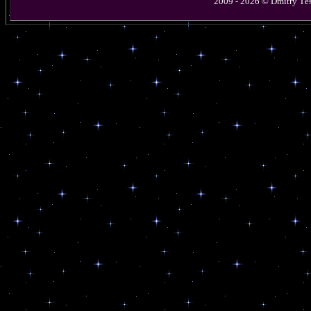
2009 - 2026 © D
mitry
T
e