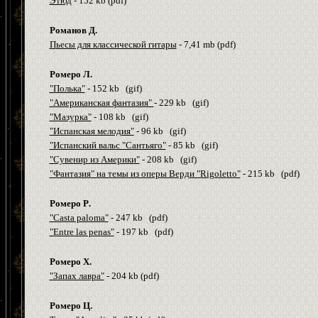
Этюд
- 152
kb
(
pdf
)
Романов Д.
П
ьесы для классической гитары
- 7,
4
1
m
b (pdf)
Ромеро Л.
"Полька"
- 152
kb
(
gif
)
"Американская фантазия"
- 229
kb
(
gif
)
"Мазурка"
- 108
kb
(
gif
)
"Испанская мелодия"
- 96
kb
(
gif
)
"Испанский вальс "Сантьяго"
- 85
kb
(
gif
)
"Сувенир из Америки"
- 208
kb
(
gif
)
"Фантазия" на темы из оперы Верди "Rigoletto"
- 215
kb
(
pdf
)
Ромеро
Р
.
"Casta paloma"
- 247 kb (pdf)
"Entre las penas"
- 197 kb (pdf)
Ромеро Х.
"Запах лавра"
- 204
kb
(
pdf
)
Ромеро Ц.