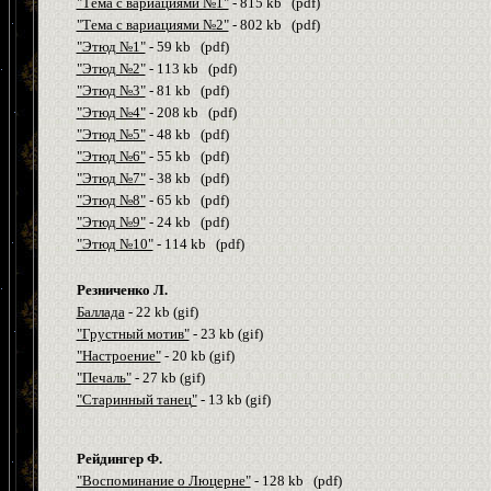
"Тема с вариациями №1"
- 815
kb
(
pdf
)
"Тема с вариациями №2"
- 802
kb
(
pdf
)
"Этюд №1"
- 59
kb
(
pdf
)
"Этюд №2"
- 113
kb
(
pdf
)
"Этюд №3"
- 81
kb
(
pdf
)
"Этюд №4"
- 208
kb
(
pdf
)
"Этюд №5"
- 48
kb
(
pdf
)
"Этюд №6"
- 55
kb
(
pdf
)
"Этюд №7"
- 38
kb
(
pdf
)
"Этюд №8"
- 65
kb
(
pdf
)
"Этюд №9"
- 24
kb
(
pdf
)
"Этюд №10"
- 114
kb
(
pdf
)
Резниченко Л.
Баллада
- 22
kb
(gif)
"Грустный мотив"
- 23
kb
(gif)
"Настроение"
- 20
kb
(gif)
"Печаль"
- 27
kb
(gif)
"Старинный танец"
- 13
kb
(gif)
Рейдингер Ф.
"Воспоминание о Люцерне"
- 128
kb
(
pdf
)