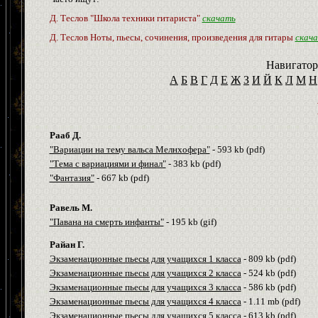
Д. Теслов "Школа техники гитариста"
скачать
Д. Теслов Ноты, пьесы, сочинения, произведения для гитары
скач
Навигатор
А
Б
В
Г
Д
Е
Ж
З
И
Й
К
Л
М
Н
Рааб Д.
"Вариации на тему вальса Мелнхофера"
- 593 kb (
pdf
)
"Тема с вариациями и финал"
- 383 kb (
pdf
)
"Фантазия"
- 667 kb (
pdf
)
Равель М.
"Павана на смерть инфанты"
- 195 kb (gif)
Райан Г.
Экзаменационные пьесы для учащихся 1 класса
- 809
kb
(
pdf
)
Экзаменационные пьесы для учащихся 2 класса
- 524
kb
(
pdf
)
Экзаменационные пьесы для учащихся 3 класса
- 586
kb
(
pdf
)
Экзаменационные пьесы для учащихся 4 класса
- 1.11
m
b
(
pdf
)
Экзаменационные пьесы для учащихся 5 класса
-
613
kb
(
pdf
)