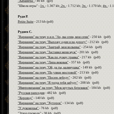
"Хабанера"
- 40
kb
(
gif
)
"Школа игры" -
1ч.
- 1.367
kb
;
2ч.
- 1.712
kb
;
3ч.
- 1.170
kb
;
4ч.
- 1.
Руди Р.
Petite Suite
- 213
kb
(
pdf
)
Руднев С.
"Вариации" на тему р.н.п. "Ах, вы сени, мои сени"
- 250
kb
(
pdf
)
"Вариации" на тему "Выхожу один я на дорогу"
- 212
kb
(
pdf
)
"Вариации" на тему "Заиграй, моя волынка"
- 254
kb
(
pdf
)
"Вариации" на тему "Заставил меня муж"
- 201
kb
(
pdf
)
"Вариации" на тему "Как по лужку травка"
- 217
kb
(
pdf
)
"Вариации" на тему "Липа вековая"
- 357
kb
(
pdf
)
"Вариации" на тему "Ой, да ты, калинушка"
- 149
kb
(
pdf
)
"Вариации" на тему "По улице мостовой"
- 213
kb
(
pdf
)
"Вариации" на тему "Посею лебеду"
- 262
kb
(
pdf
)
"Вариации" на тему "Я тогда тебя забуду"
- 208
kb
(
pdf
)
"Импровизация" на тему "Меж крутых бережков"
- 184
kb
(
pdf
)
"Русская рапсодия
- 482
kb
(
pdf
)
"Хоровод"
- 140
kb
(
pdf
)
"Вариации" на тему "Хуторок"
- 134
kb
(
pdf
)
"У лукоморья"
- 76
kb
(
pdf
)
"Этюд-тремоло"
- 36
kb
(
pdf
)