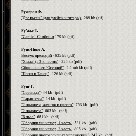
Ружерон Ф.
"Две пьесы" (для флейты и гитары)
- 289
kb
(
gif
)
Ру’ж
ье Т.
"Carole". Самбинья
179
kb
(
gif
)
Руис-Пипо А.
Восемь прелюдий
- 635
kb
(
pdf
)
"Хвала" (в 3-х частях)
- 225
kb
(
pdf
)
Сборник пьес "Осенний"
- 1.1
mb
kb
(
pdf
)
"Песня и Танец"
- 126
kb
(
pdf
)
Рунг Г.
"Серенада"
- 44
kb
(
pdf
)
"Тарантелла"
- 14
kb
(
pdf
)
"2 полонеза, аллегро и престо"
- 753
kb
(
pdf
)
"2 полонеза"
- 603
kb
(
pdf
)
"6 пьес"
- 681
kb
(
pdf
)
"Сборник миниатюр, 1 часть"
- 531
kb
(
pdf
)
"Сборник миниатюр, 2 часть"
- 805
kb
(
pdf
)
"Сборник прогрессивных упражнений"
- 247
kb
(
pdf
)