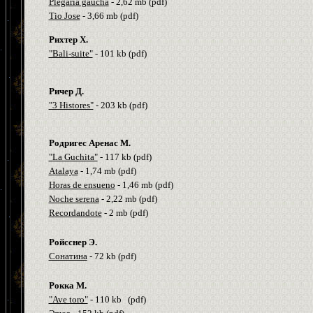
P
legaria gaucha
- 2,
62
m
b (pdf)
T
io Jose
-
3
,
66 m
b (pdf)
Рихтер Х.
"Bali-suite"
- 101
kb
(
pdf
)
Ричер Д.
"3 Histores"
- 203
kb
(
pdf
)
Родригес Аренас М.
"La Guchita"
- 117
kb
(
pdf
)
A
talaya
-
1
,
74
m
b (pdf)
H
oras de ensueno
-
1
,
46
m
b (pdf)
N
oche serena
- 2,
22
m
b (pdf)
R
ecordandote
- 2
m
b (pdf)
Ройсснер Э.
Сонатина
- 72
kb
(
pdf
)
Рокка
М
.
"Ave toro"
- 110 kb (pdf)