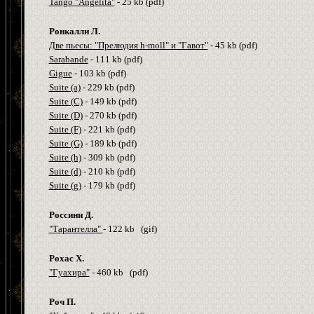
Tango "Angelita"
- 25
kb
(
pdf
)
Ронкалли Л.
Две пьесы: "Прелюдия h-moll" и "Гавот"
- 45
kb
(
pdf
)
Sarabande
- 111
kb
(
pdf
)
Gigue
- 103
kb
(
pdf
)
Suite (a)
- 229
kb
(
pdf
)
Suite (C)
- 149
kb
(
pdf
)
Suite (D)
- 270
kb
(
pdf
)
Suite (F)
- 221
kb
(
pdf
)
Suite (G)
- 189
kb
(
pdf
)
Suite (h)
- 309
kb
(
pdf
)
Suite (d)
- 210
kb
(
pdf
)
Suite (g)
- 179
kb
(
pdf
)
Россини Д.
"Тарантелла"
- 122
kb
(
gif
)
Рохас Х.
"Гуахира"
- 460
kb
(
pdf
)
Роч П.