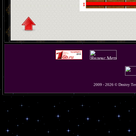
2009 - 2026 © D
mitry
T
e