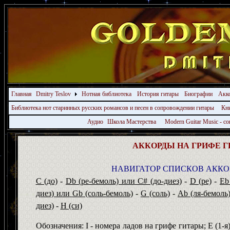
Главная
Dmitry Teslov
Нотная библиотека
История гитары
Биографии
Акк
Библиотека нот старинных русских романсов и песен в сопровождении гитары
Кн
Аудио
Школа Мастерства
Modern Guitar Music - 
АККОРДЫ НА ГРИФЕ Г
НАВИГАТОР СПИСКОВ АККО
C (до)
-
Db (ре-бемоль) или С# (до-диез)
-
D (ре)
-
Eb
диез) или
Gb (соль-бемоль)
-
G (соль)
-
Ab (ля-бемоль)
диез)
-
H (си)
Обозначения:
I
-
номера ладов
на грифе гитары;
E
(1-я