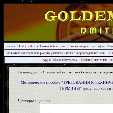
Главная
Dmitry Teslov
Нотная библиотека
История гитары
Биографии
Акк
Библиотека нот старинных русских романсов и песен в сопровождении гитары
Кн
Аудио
Школа Мастерства
Modern Guitar Music - 
Главная
-
Дмитрий Теслов: всё творчество
-
Авторские методичес
Методическое пособие
"ТРЕБОВАНИЯ К ТЕХНИЧ
ТЕРМИНЫ"
для учащихся ги
Примеры страниц: