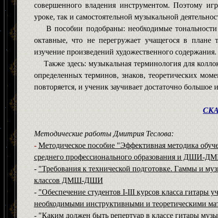
совершенного владения инструментом. Поэтому игр
уроке, так и самостоятельной музыкальной деятельнос
В пособии подобраны: необходимые тональности г
октавные, что не перегружает учащегося в плане 
изучение произведений художественного содержания.
Также здесь: музыкальная терминология для коллок
определенных терминов, знаков, теоретических моме
повторяется, и ученик заучивает достаточно большое и
СК
М
етодические работы Дмитрия Теслова:
-
Методическое пособие "Эффективная методика обуче
среднего профессионального образования и ДШИ-Д
-
"Требования к технической подготовке. Гаммы и му
классов ДМШ-ДШИ
-
"Обеспечение студентов I-III курсов класса гитары
необходимыми инструктивными и теоретическими мате
-
"Каким должен быть репертуар в классе гитары муз