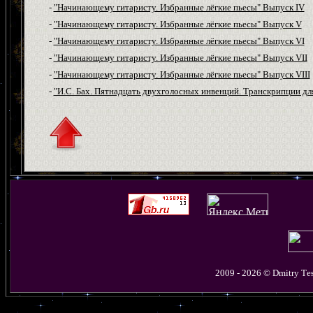
-
"Начинающему гитаристу. Избранные лёгкие пьесы" Выпуск IV
-
"Начинающему гитаристу. Избранные лёгкие пьесы" Выпуск V
-
"Начинающему гитаристу. Избранные лёгкие пьесы" Выпуск VI
-
"Начинающему гитаристу. Избранные лёгкие пьесы" Выпуск VII
-
"Начинающему гитаристу. Избранные лёгкие пьесы" Выпуск VIII
-
"И.С. Бах. Пятнадцать двухголосных инвенций. Транскрипции для
2009 - 2026 © D
mitry
T
e