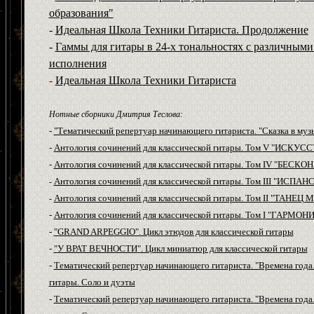
образования"
-
Идеальная Школа Техники Гитариста. Продолжение
-
Гаммы для гитары в 24-х тональностях с различным
исполнения
-
Идеальная Школа Техники Гитариста
Н
отные сборники Дмитрия Теслова:
-
"Тематический репертуар начинающего гитариста. "Сказка в муз
-
Антология сочинений для классической гитары. Том
V "
ИС
КУСС
-
Антология сочинений для классической гитары. Том
IV
"Б
ЕСКОН
Антология сочинений для классической гитары. Том
III
"
ИСПАНС
-
Антология сочинений для классической гитары. Том
II
"ТАНЕЦ М
-
-
Антология сочинений для классической гитары. Том
I
"ГАРМОНИ
-
"GRAND ARPEGGIO". Цикл этюдов для классической гитары
-
"
У ВРАТ ВЕЧНОСТИ
". Цикл миниатюр для классической гитары
-
Тематический репертуар начинающего гитариста. "Времена года.
гитары. Соло и дуэты
-
Тематический репертуар начинающего гитариста. "Времена года.