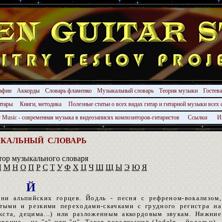
афии
Аккорды
Словарь фламенко
Музыкальный словарь
Теория музыки
Гостев
гитары
Книги, методика
Полезные статьи о всех видах гитар и гитарной музыки всех 
r Music - современная музыка в видеозаписях композиторов-гитаристов
Ссылки
И
ЫКАЛЬНЫЙ
СЛОВАРЬ
тор музыкального словаря
Л
М
Н
О
П
Р
С
Т
У
Ф
Х
Ц
Ч
Ш
Щ
Ы
Э
Ю
Я
Й
ни альпийских горцев. Йодль - песня с рефреном-вокализом,
тыми и резкими переходами-скачками с грудного регистра на
кста, децима...) или разложенным аккордовым звукам. Нижние
рхние - на "е" или "и". Такая вокализация (Jodeln - йодельн) -