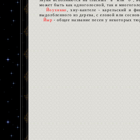
может быть как одноголосной, так и многоголо
Йоухикко
, хиу-кантеле - карельский и 
выдолбленного из дерева, с еловой или соснов
Йыр
- общее название песен у некоторых тю