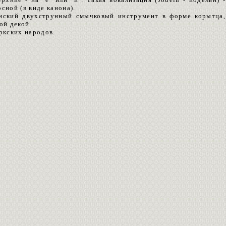
сной (в виде канона).
финский двухструнный смычковый инструмент в форме корытца,
ой декой.
ркских народов.