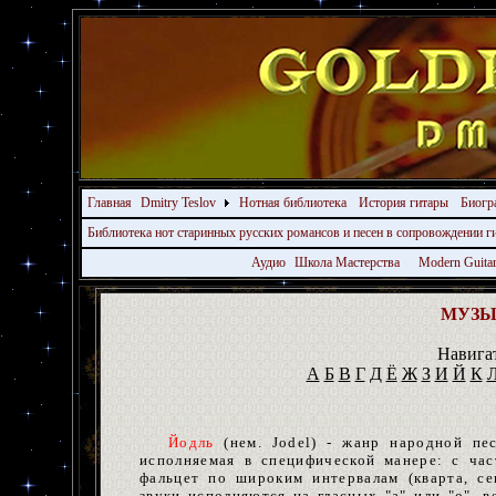
Главная
Dmitry Teslov
Нотная библиотека
История гитары
Биогр
Библиотека нот старинных русских романсов и песен в сопровождении 
Аудио
Школа Мастерства
Modern Guita
МУЗ
Навига
А
Б
В
Г
Д
Ё
Ж
З
И
Й
К
Йодль
(нем. Jodel) - жанр народной пес
исполняемая в специфической манере: с час
фальцет по широким интервалам (кварта, се
звуки исполняются на гласных "а" или "о", ве