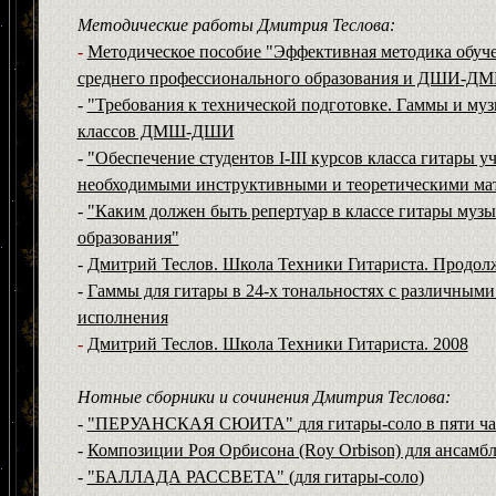
М
етодические работы Дмитрия Теслова:
-
Методическое пособие "Эффективная методика обуче
среднего профессионального образования и ДШИ-Д
-
"Требования к технической подготовке. Гаммы и му
классов ДМШ-ДШИ
-
"Обеспечение студентов I-III курсов класса гитары
необходимыми инструктивными и теоретическими мате
-
"Каким должен быть репертуар в классе гитары муз
образования"
-
Дмитрий Теслов. Школа Техники Гитариста. Продол
-
Гаммы для гитары в 24-х тональностях с различным
исполнения
-
Дмитрий Теслов. Школа Техники Гитариста. 2008
Н
отные сборники и сочинения Дмитрия Теслова:
-
"ПЕРУАНСКАЯ СЮИТА"
для гитары-соло
в пяти ча
-
Композиции Роя Орбисона (Roy Orbison) для ансамбл
-
"БАЛЛАДА РАССВЕТА"
(
для гитары-соло
)