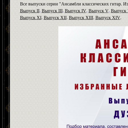
Все выпуски серии "Ансамбли классических гитар. Из
Выпуск II
.
Выпуск III
.
Выпуск I
V
.
Выпуск
V
.
Выпуск
Выпуск
XI
.
Выпуск
XII
.
Выпуск
XIII
.
Выпуск
XIV
.