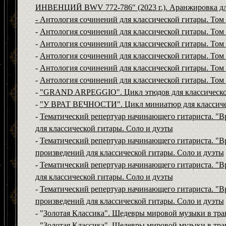
ИНВЕНЦИЙ
BWV 772-786" (2023 г.). Аранжировка дл
-
Антология сочинений для классической гитары. Том
-
Антология сочинений для классической гитары. Том
-
Антология сочинений для классической гитары. Том
-
Антология сочинений для классической гитары. Том
-
Антология сочинений для классической гитары. Том
-
Антология сочинений для классической гитары. Том
-
"GRAND ARPEGGIO". Цикл этюдов для классическо
-
"
У ВРАТ ВЕЧНОСТИ
". Цикл миниатюр для классич
-
Тематический репертуар начинающего гитариста. "В
для классической гитары. Соло и дуэты
-
Тематический репертуар начинающего гитариста. "В
произведений для классической гитары. Соло и дуэты
-
Тематический репертуар начинающего гитариста. "В
для классической гитары. Соло и дуэты
-
Тематический репертуар начинающего гитариста. "В
произведений для классической гитары. Соло и дуэты
- "
З
олотая Классика
".
Шедевры мировой музыки в тран
-
"
З
олотая Классика
".
Шедевры мировой музыки в тран