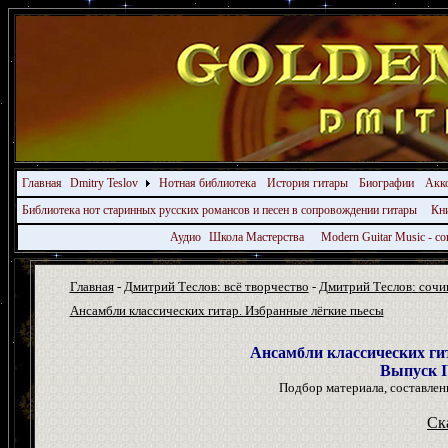
Главная
Dmitry Teslov
Нотная библиотека
История гитары
Биографии
Акк
Библиотека нот старинных русских романсов и песен в сопровождении гитары
Кн
Аудио
Школа Мастерства
Modern Guitar Music - 
Главная
-
Дмитрий Теслов: всё творчество
-
Дмитрий Теслов
:
сочи
Ансамбли классических гитар. Избранные лёгкие пьесы
Ансамбли классических ги
Выпуск I
Подбор материала, составлен
Ск