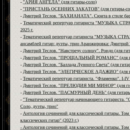
-
"АРИЯ АНГЕЛА" (
для гитары-соло
)
-
"ПРИСТАНЬ ОСЕННИХ ЗАКАТОВ"
(для гитары-со
-
Дмитрий Теслов. "
БАХИАНАТА
". Сюита в стиле бар
-
Тематический репертуар гитариста "МУЗЫКА С
2025 г.
-
Тематический репертуар гитариста "МУЗЫКА СТР
ансамблей гитар: дуэты, трио Аранжировка: Дмитрий Т
-
Дмитрий Теслов. "Навстречу солнцу". Рондо (для гит
-
Дмитрий Теслов. "
ПРОЩАЛЬНЫЙ РОМАНС
" (для
-
Дмитрий Теслов. "Баллада Лунного Света"
(для гита
-
Дмитрий Теслов. "
ЭЛЕГИЧЕСКОЕ АДАЖИО
" (для
-
Тематический репертуар гитариста.
"Фламенко".
I-IV
-
Дмитрий Теслов. "
ПРЕЛЮДИЯ МИ МИНОР
" (для г
-
Дмитрий Теслов. "
ПАСМУРНЫЙ ДЕНЬ
" (для гитар
-
"Тематический репертуар начинающего гитариста. "
Соло, дуэты, трио"
-
Антология сочинений для классической гитары. Том
классических гитар" (2023 г.)
-
Антология сочинений для классической гитары. Том