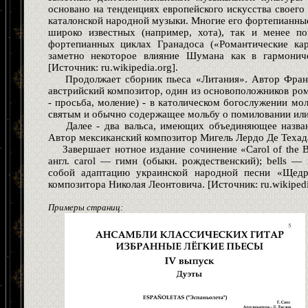
основано на тенденциях европейского искусства своего
каталонской народной музыки. Многие его фортепианные
широко известных (например, хота), так и менее по
фортепианных циклах Гранадоса («Романтические ка
заметно некоторое влияние Шумана как в гармониче
[Источник: ru.wikipedia.org].
Продолжает сборник пьеса «Литания». Автор Фра
австрийский композитор, один из основоположников роман
- просьба, моление) - в католическом богослужении мо
святым и обычно содержащее мольбу о помиловании или з
Далее - два вальса, имеющих объединяющее назван
Автор мексиканский композитор Мигель Лердо Де Техад
Завершает нотное издание сочинение «Carol of the B
англ. carol — гимн (обыкн. рождественский); bells —
собой адаптацию украинской народной песни «Щедри
композитора Николая Леонтовича. [Источник: ru.wikipedi
Примеры страниц: