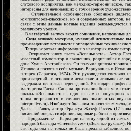
слухового восприятия, как мелодико-гармоническое, та
интересны для начинающих с точки зрения художественн
Отличительной особенностью сборников являетс
композиторов-классиков, но и современных авторов, н
связи с этим данные нотные издания рекомендуются в
различного уровня.
В четвёртый выпуск входят сочинения, написанные для
Сюда включён материал, имеющий исключительно выс
произведениях встречаются определённые технические т
Теперь короткая информация о некоторых композитор
Открывает книгу пьеса «Эспаньолета». Автор Гасп
известный композитор и священник, родившийся в горо
дона Хуана Австрийского. Он получил диплом теолога в
Италию и посвятил себя музыке. Вернувшись в Испанию,
гитаре» (Сарагоса, 1674). Это руководство состояло и
произведений - в основном испанские и итальянские тан
выдержала несколько переизданий. Благодаря професс
мастерства Гаспар Санс на протяжении более чем столе
школы. «Эспаньолета» - один из самых популярных в 
танца встречаются в сочинениях знаменитых виуэлис
interpretive.ru]. Изобилует большим количеством мелод
Далее – Гавот, автор Франсуа Жозеф Госсек (17 янв
писавший оперы, симфонии, хоровые работы и произведе
Продолжение – Вариации на тему одной из самых и
народной баллады «Greensleeves» («Зеленые рукава»). И
эти годы она не только не была предана забвению, но