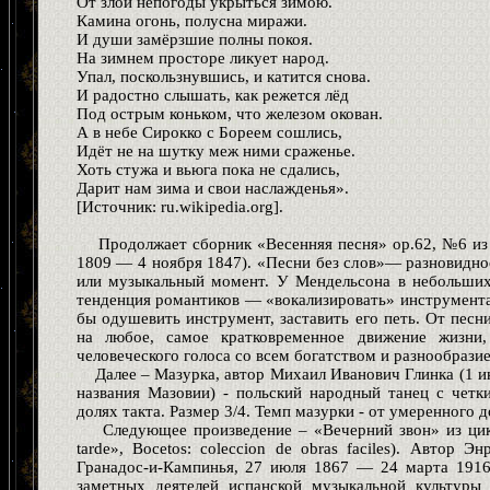
От злой непогоды укрыться зимою.
Камина огонь, полусна миражи.
И души замёрзшие полны покоя.
На зимнем просторе ликует народ.
Упал, поскользнувшись, и катится снова.
И радостно слышать, как режется лёд
Под острым коньком, что железом окован.
А в небе Сирокко с Бореем сошлись,
Идёт не на шутку меж ними сраженье.
Хоть стужа и вьюга пока не сдались,
Дарит нам зима и свои наслажденья».
[Источник: ru.wikipedia.org].
Продолжает сборник «Весенняя песня» ор.62, №6 из
1809 — 4 ноября 1847). «Песни без слов»— разновидно
или музыкальный момент. У Мендельсона в небольших
тенденция романтиков — «вокализировать» инструмента
бы одушевить инструмент, заставить его петь. От песн
на любое, самое кратковременное движение жизни,
человеческого голоса со всем богатством и разнообразие
Далее – Мазурка, автор Михаил Иванович Глинка (1 ию
названия Мазовии) - польский народный танец с чет
долях такта. Размер 3/4. Темп мазурки - от умеренного д
Следующее произведение – «Вечерний звон» из цик
tarde», Bocetos: coleccion de obras faciles). Автор
Гранадос-и-Кампинья, 27 июля 1867 — 24 марта 1916
заметных деятелей испанской музыкальной культуры