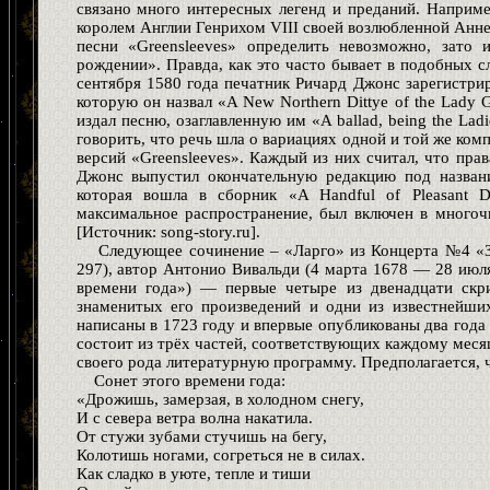
связано много интересных легенд и преданий. Например
королем Англии Генрихом VIII своей возлюбленной Анне Б
песни «Greensleeves» определить невозможно, зато 
рождении». Правда, как это часто бывает в подобных сл
сентября 1580 года печатник Ричард Джонс зарегистрир
которую он назвал «A New Northern Dittye of the Lady 
издал песню, озаглавленную им «A ballad, being the Lad
говорить, что речь шла о вариациях одной и той же ком
версий «Greensleeves». Каждый из них считал, что пра
Джонс выпустил окончательную редакцию под названи
которая вошла в сборник «A Handful of Pleasant De
максимальное распространение, был включен в многоч
[Источник: song-story.ru].
Следующее сочинение – «Ларго» из Концерта №4 «З
297), автор Антонио Вивальди (4 марта 1678 — 28 июля 
времени года») — первые четыре из двенадцати скр
знаменитых его произведений и одни из известнейши
написаны в 1723 году и впервые опубликованы два года
состоит из трёх частей, соответствующих каждому меся
своего рода литературную программу. Предполагается, ч
Сонет этого времени года:
«Дрожишь, замерзая, в холодном снегу,
И с севера ветра волна накатила.
От стужи зубами стучишь на бегу,
Колотишь ногами, согреться не в силах.
Как сладко в уюте, тепле и тиши